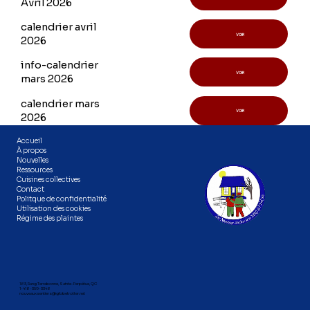
Avril 2026
calendrier avril
VOIR
2026
info-calendrier
VOIR
mars 2026
calendrier mars
VOIR
2026
Accueil
À propos
Nouvelles
Ressources
Cuisines collectives
Contact
Politque de confidentialité
Utilisation des cookies
Régime des plaintes
183, Rang Terrebonne, Sainte-Perpétue, QC
1-418-359-3348
nouveauxsentiers@globetrotter.net