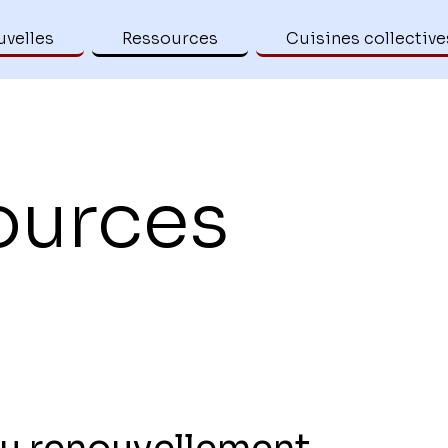
velles
Ressources
Cuisines collective
ources
u renouvellement