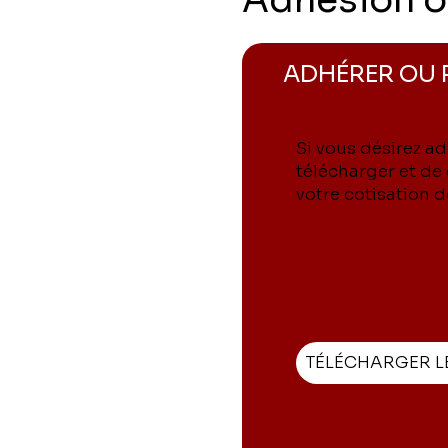
ADHÉRER OU 
Si vous désirez ad
télécharger et de 
votre cotisation 
TÉLÉCHARGER L