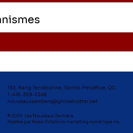
anismes
183, Rang Terrebonne, Sainte-Perpétue, QC
1-418-359-3348
nouveauxsentiers@globetrotter.net
© 2024 Les Nouveaux Sentiers.
Réalisé par Raise Solutions marketing numérique inc.