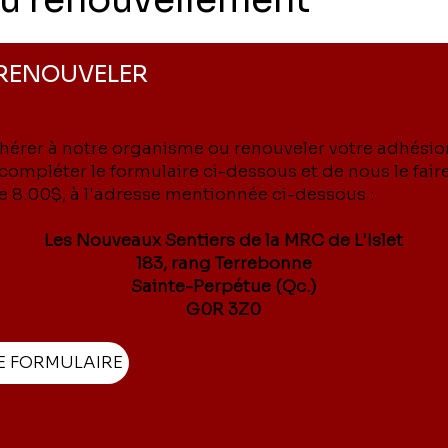
RENOUVELER
hérer à notre organisme ou renouveler votre adhésion,
compléter le formulaire ci-dessous et de nous le faire
de 8.00$, à l'adresse mentionnée ci-dessous :
Les Nouveaux Sentiers de la MRC de L'Islet
183, rang Terrebonne
Sainte-Perpétue (Qc.)
G0R 3Z0
E FORMULAIRE