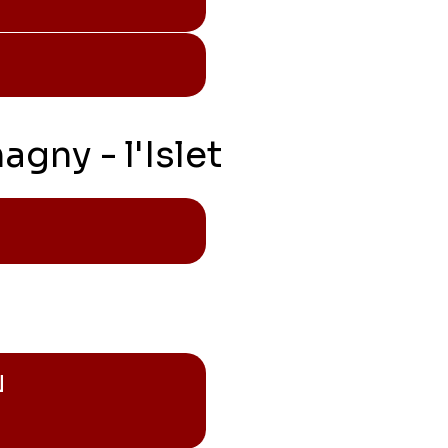
gny - l'Islet
N