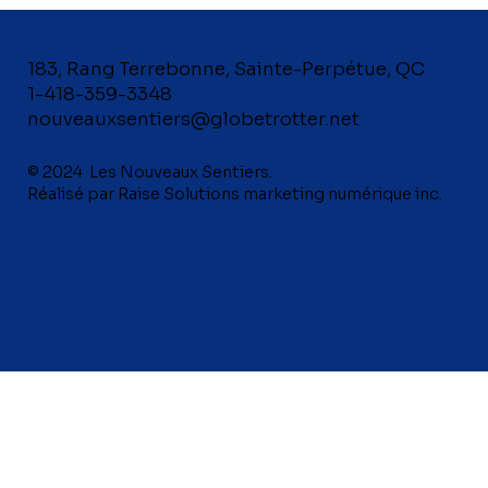
183, Rang Terrebonne, Sainte-Perpétue, QC
1-418-359-3348
nouveauxsentiers@globetrotter.net
© 2024 Les Nouveaux Sentiers.
Réalisé par Raise Solutions marketing numérique inc.