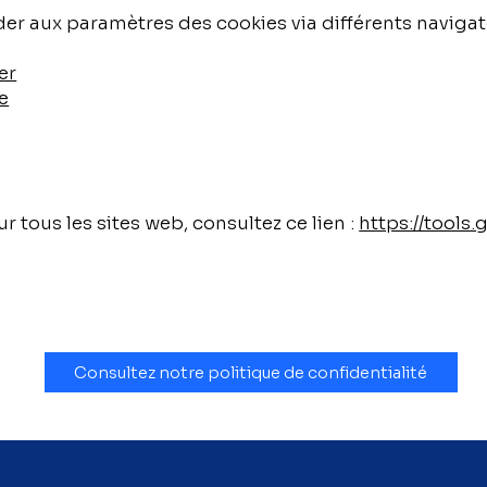
er aux paramètres des cookies via différents navigat
er
e
r tous les sites web, consultez ce lien :
https://tools
Consultez notre politique de confidentialité