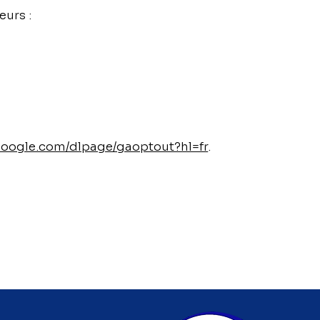
eurs :
.google.com/dlpage/gaoptout?hl=fr
.